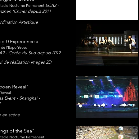
ECA2 -
tacle Nocturne Permanent
nzhen (Chine) depuis 2011
dination Artistique
ig-0 Experience »​
e de l'Expo Yeosu
2 - Corée du Sud depuis 2012
vi de réalisation images 2D
troen Reveal"
Reveal
s Event - Shanghaï -
1
e en scène
ngs of the Sea"
tacle Nocturne Permanent