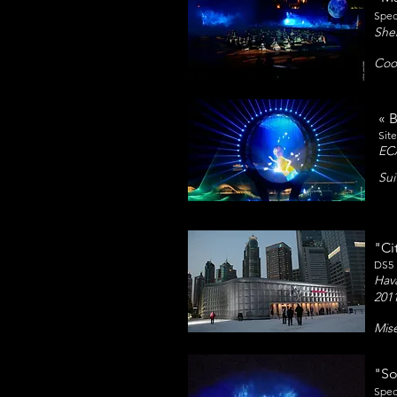
Spec
She
Coor
« B
Sit
ECA
Sui
"Ci
DS5 
Hava
201
Mis
"So
Spec