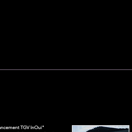
lie Marti
 mise en scène, inte
GRAPHIE
CREATIONS
PEDAGOGIE ET MEDIATION CULTURELL
Ses atouts et compétences se situent essenti
de réalisation artistique d’événements, d’in
expérience dans le domaine du «spectac
d’importantes équipes notamment des vidé
créateurs lumière, pyrotechnie, laser,…​
ancement TGV InOui"