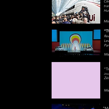
Cé
tra
Hum
Mis
"T
Rev
Lev
Par
Mis
"T
Jou
Zén
Mis
"Ma