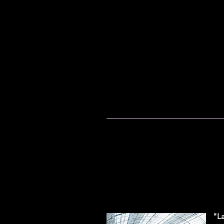
Ju
écriture,
ACCUEIL
SAISON 25/26
BIO
"L