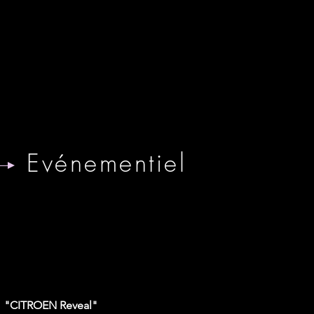
gny
rprétation
E
VIDEOS / PHOTOS
CONTACT
Evénementiel
ellement dans la conception et le suivi
stitutionnels et de spectacles. Sa forte
le grand format» la conduit à gérer
astes, artistes du spectacle vivant,
"CITROEN Reveal"