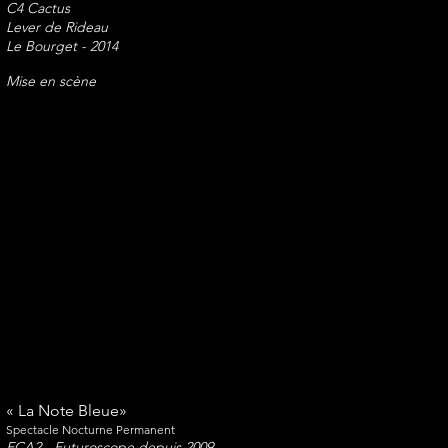
C4 Cactus
Lever de Rideau
Le Bourget - 2014
Mise en scène
"300 amis" de Luc Besson
Soirée d'Ouverture de la Cité du Cinéma
Blue Event - Saint Denis - 2012
Coordination Artistique
Mise en scène du live
​« The Ancient Secret »
Spectacle Nocturne Permanent
ECA2 - Akshardam (Inde) depuis
2010
Coordination Artistique
​« La Note Bleue»
Spectacle Nocturne Permanent
ECA2 - Futuroscope depuis 2009