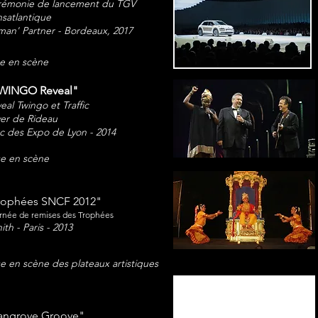
rémonie de lancement du TGV
nsatlantique
an' Partner - Bordeaux, 2017
e en scène
WINGO Reveal"
eal Twingo et Traffic
er de Rideau
c des Expo de Lyon - 2014
e en scène
rophées SNCF 2012"
rnée de remises des Trophées
ith - Paris - 2013
e en scène des plateaux artistiques
ngrove Groove"