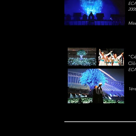
ECA
200
Mise
"Cé
Clô
ECA
1ère
Mise en scène - Sncf - Human n' Part
Coordination des équipes costumes –